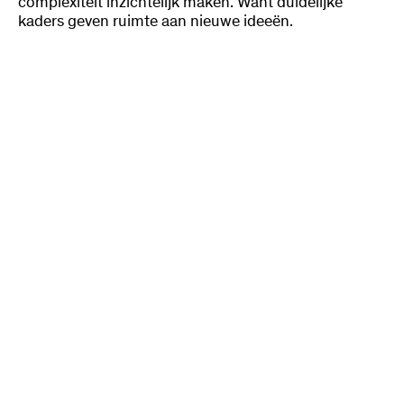
complexiteit inzichtelijk maken. Want duidelijke
kaders geven ruimte aan nieuwe ideeën.
Transities versnellen
In verbinding met een organisatie of het gebied
verandering en beweging in gang zetten. Komen tot
een gedeeld toekomstbeeld en aanpak.
Kwartiermaken, coördineren en bestuurlijke
begeleiding.