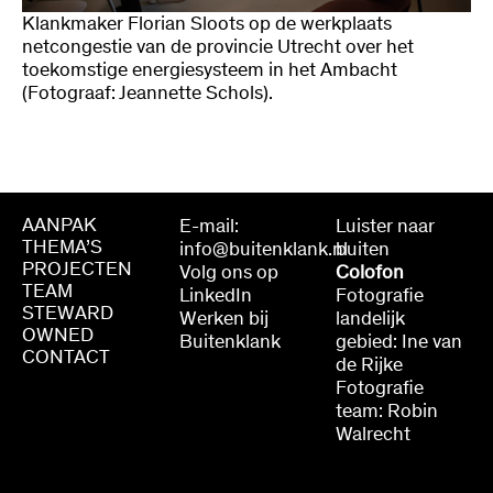
Klankmaker Florian Sloots op de werkplaats
netcongestie van de provincie Utrecht over het
toekomstige energiesysteem in het Ambacht
(Fotograaf: Jeannette Schols).
AANPAK
E-mail:
Luister naar
THEMA’S
info@buitenklank.nl
buiten
PROJECTEN
Volg ons op
Colofon
TEAM
LinkedIn
Fotografie
STEWARD
Werken bij
landelijk
OWNED
Buitenklank
gebied: Ine van
CONTACT
de Rijke
Fotografie
team: Robin
Walrecht