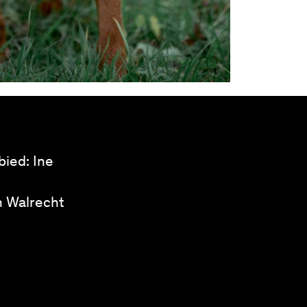
bied: Ine
n Walrecht