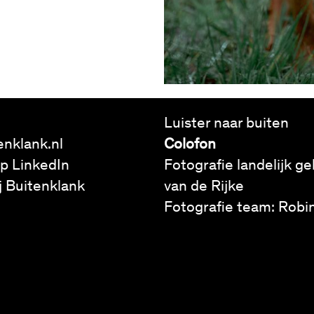
Luister naar buiten
enklank.nl
Colofon
op
LinkedIn
Fotografie landelijk ge
j Buitenklank
van de Rijke
Fotografie team: Robi