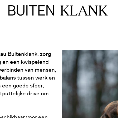
eau Buitenklank, zorg
g en een kwispelend
 verbinden van mensen,
 balans tussen werk en
n een goede sfeer,
tputtelijke drive om
beschikbaar voor een